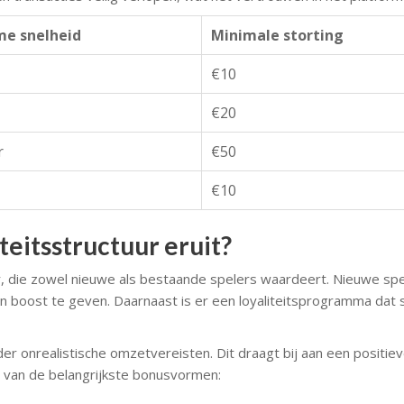
e snelheid
Minimale storting
€10
€20
r
€50
€10
teitsstructuur eruit?
ur, die zowel nieuwe als bestaande spelers waardeert. Nieuwe
 boost te geven. Daarnaast is er een loyaliteitsprogramma dat sp
er onrealistische omzetvereisten. Dit draagt bij aan een positie
t van de belangrijkste bonusvormen: