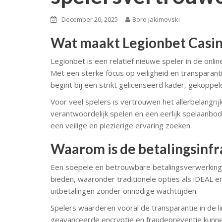
December 20, 2025
Boro Jakimovski
Wat maakt Legionbet Casin
Legionbet is een relatief nieuwe speler in de onli
Met een sterke focus op veiligheid en transparant
begint bij een strikt gelicenseerd kader, gekopp
Voor veel spelers is vertrouwen het allerbelangrijk
verantwoordelijk spelen en een eerlijk spelaanbod
een veilige en plezierige ervaring zoeken.
Waarom is de betalingsinfr
Een soepele en betrouwbare betalingsverwerking i
bieden, waaronder traditionele opties als iDEAL e
uitbetalingen zonder onnodige wachttijden.
Spelers waarderen vooral de transparantie in de 
geavanceerde encryptie en fraudepreventie kunnen 