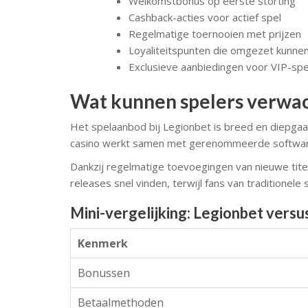
Welkomstbonus op eerste storting
Cashback-acties voor actief spel
Regelmatige toernooien met prijzen
Loyaliteitspunten die omgezet kunne
Exclusieve aanbiedingen voor VIP-spe
Wat kunnen spelers verwac
Het spelaanbod bij Legionbet is breed en diepgaan
casino werkt samen met gerenommeerde softwarele
Dankzij regelmatige toevoegingen van nieuwe titels
releases snel vinden, terwijl fans van traditionele 
Mini-vergelijking: Legionbet versu
Kenmerk
Bonussen
Betaalmethoden