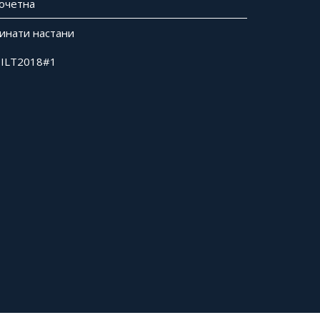
очетна
инати настани
ILT2018#1