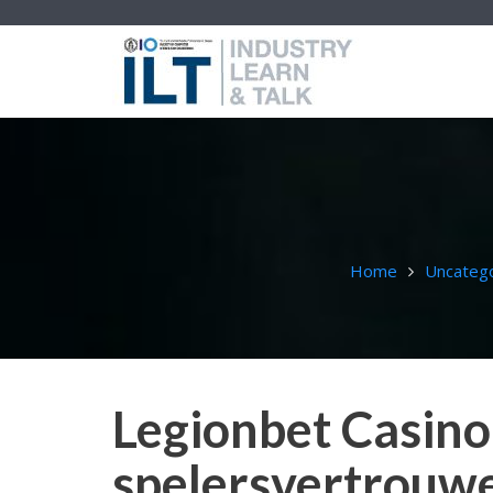
S
k
i
p
t
o
c
o
n
t
Home
Uncateg
e
n
t
Legionbet Casino:
spelersvertrouw