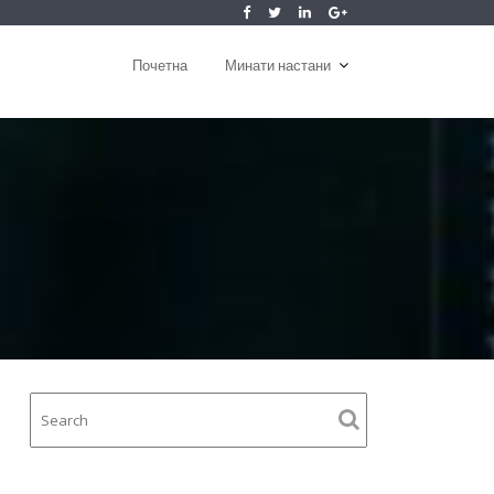
Почетна
Минати настани