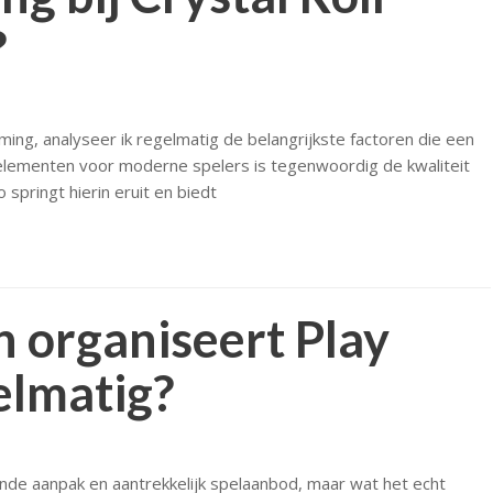
?
aming, analyseer ik regelmatig de belangrijkste factoren die een
 elementen voor moderne spelers is tegenwoordig de kwaliteit
 springt hierin eruit en biedt
 organiseert Play
elmatig?
nde aanpak en aantrekkelijk spelaanbod, maar wat het echt