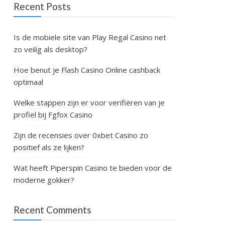
Recent Posts
Is de mobiele site van Play Regal Casino net
zo veilig als desktop?
Hoe benut je Flash Casino Online cashback
optimaal
Welke stappen zijn er voor verifiëren van je
profiel bij Fgfox Casino
Zijn de recensies over 0xbet Casino zo
positief als ze lijken?
Wat heeft Piperspin Casino te bieden voor de
moderne gokker?
Recent Comments