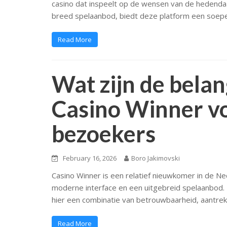
casino dat inspeelt op de wensen van de hedendaa
breed spelaanbod, biedt deze platform een soep
Read More
Wat zijn de belan
Casino Winner vo
bezoekers
February 16, 2026
Boro Jakimovski
Casino Winner is een relatief nieuwkomer in de N
moderne interface en een uitgebreid spelaanbod. 
hier een combinatie van betrouwbaarheid, aantre
Read More