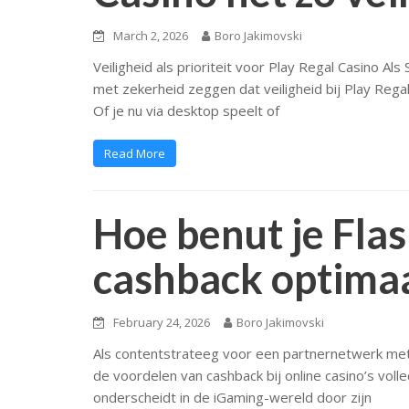
March 2, 2026
Boro Jakimovski
Veiligheid als prioriteit voor Play Regal Casino Als
met zekerheid zeggen dat veiligheid bij Play Regal
Of je nu via desktop speelt of
Read More
Hoe benut je Fla
cashback optima
February 24, 2026
Boro Jakimovski
Als contentstrateeg voor een partnernetwerk met 
de voordelen van cashback bij online casino’s volle
onderscheidt in de iGaming-wereld door zijn