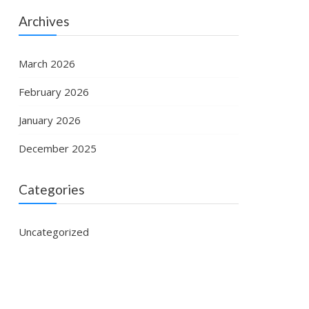
Archives
March 2026
February 2026
January 2026
December 2025
Categories
Uncategorized