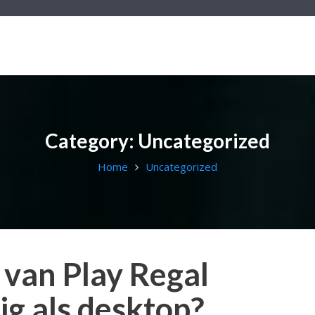
Category: Uncategorized
Home
Uncategorized
e van Play Regal
lig als desktop?