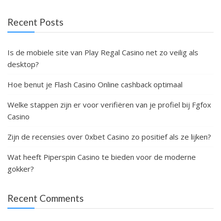
n
a
Recent Posts
v
i
Is de mobiele site van Play Regal Casino net zo veilig als
g
desktop?
a
Hoe benut je Flash Casino Online cashback optimaal
t
Welke stappen zijn er voor verifiëren van je profiel bij Fgfox
i
Casino
o
n
Zijn de recensies over 0xbet Casino zo positief als ze lijken?
Wat heeft Piperspin Casino te bieden voor de moderne
gokker?
Recent Comments