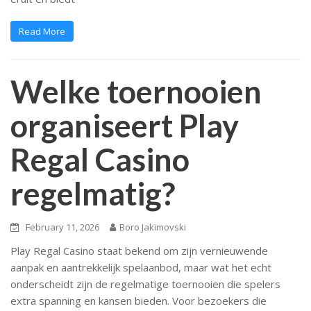
Read More
Welke toernooien
organiseert Play
Regal Casino
regelmatig?
February 11, 2026
Boro Jakimovski
Play Regal Casino staat bekend om zijn vernieuwende
aanpak en aantrekkelijk spelaanbod, maar wat het echt
onderscheidt zijn de regelmatige toernooien die spelers
extra spanning en kansen bieden. Voor bezoekers die