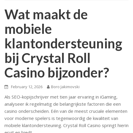
Wat maakt de
mobiele
klantondersteuning
bij Crystal Roll
Casino bijzonder?
February 12, 2026
Boro Jakimovski
Als SEO-kopijschrijver met tien jaar ervaring in iGaming,
analyseer ik regelmatig de belangrijkste factoren die een
casino onderscheiden. Eén van de meest cruciale elementen
voor moderne spelers is tegenwoordig de kwaliteit van
mobiele klantondersteuning. Crystal Roll Casino springt hierin
eruit en biedt