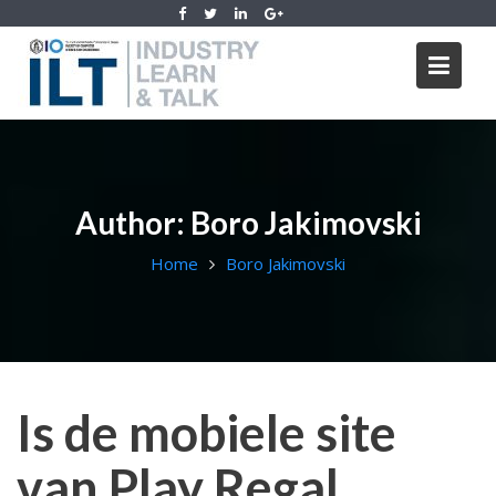
S
k
i
p
t
o
c
o
Author:
Boro Jakimovski
n
t
Home
Boro Jakimovski
e
n
t
Is de mobiele site
van Play Regal