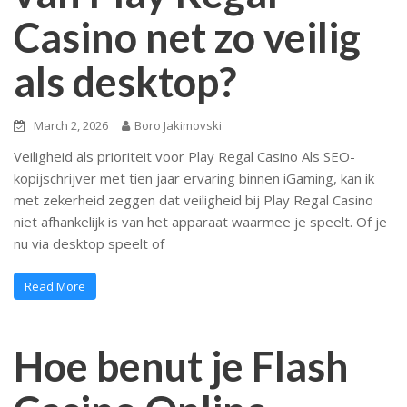
Casino net zo veilig
als desktop?
March 2, 2026
Boro Jakimovski
Veiligheid als prioriteit voor Play Regal Casino Als SEO-
kopijschrijver met tien jaar ervaring binnen iGaming, kan ik
met zekerheid zeggen dat veiligheid bij Play Regal Casino
niet afhankelijk is van het apparaat waarmee je speelt. Of je
nu via desktop speelt of
Read More
Hoe benut je Flash