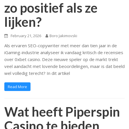
zo positief als ze
lijken?
February 21, 2026
Boro Jakimovski
Als ervaren SEO-copywriter met meer dan tien jaar in de
iGaming-industrie analyseer ik vandaag kritisch de recensies
over 0xbet casino. Deze nieuwe speler op de markt trekt
veel aandacht met lovende beoordelingen, maar is dat beeld
wel volledig terecht? In dit artikel
Read More
Wat heeft Piperspin
Casino te bieden