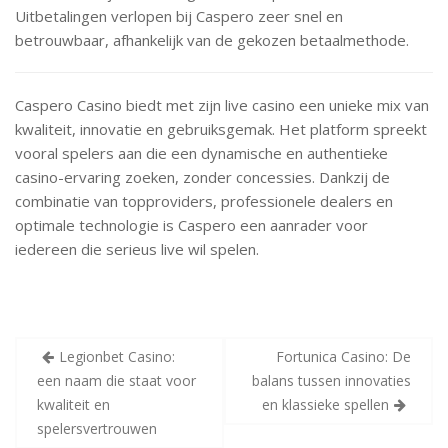
Uitbetalingen verlopen bij Caspero zeer snel en
betrouwbaar, afhankelijk van de gekozen betaalmethode.
Caspero Casino biedt met zijn live casino een unieke mix van
kwaliteit, innovatie en gebruiksgemak. Het platform spreekt
vooral spelers aan die een dynamische en authentieke
casino-ervaring zoeken, zonder concessies. Dankzij de
combinatie van topproviders, professionele dealers en
optimale technologie is Caspero een aanrader voor
iedereen die serieus live wil spelen.
Legionbet Casino:
Fortunica Casino: De
P
een naam die staat voor
balans tussen innovaties
o
kwaliteit en
en klassieke spellen
s
spelersvertrouwen