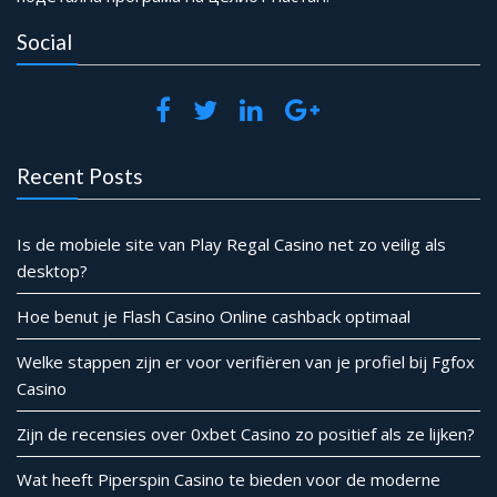
Social
Recent Posts
Is de mobiele site van Play Regal Casino net zo veilig als
desktop?
Hoe benut je Flash Casino Online cashback optimaal
Welke stappen zijn er voor verifiëren van je profiel bij Fgfox
Casino
Zijn de recensies over 0xbet Casino zo positief als ze lijken?
Wat heeft Piperspin Casino te bieden voor de moderne