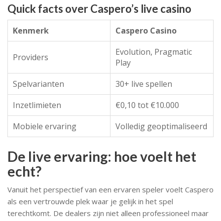
Quick facts over Caspero’s live casino
Kenmerk
Caspero Casino
Evolution, Pragmatic
Providers
Play
Spelvarianten
30+ live spellen
Inzetlimieten
€0,10 tot €10.000
Mobiele ervaring
Volledig geoptimaliseerd
De live ervaring: hoe voelt het
echt?
Vanuit het perspectief van een ervaren speler voelt Caspero
als een vertrouwde plek waar je gelijk in het spel
terechtkomt. De dealers zijn niet alleen professioneel maar