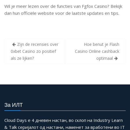
Wil je meer lezen over de functies van Fgfox Casino? Bekijk
dan hun officiële website voor de laatste updates en tips.
Zijn de recensies over
Hoe benut je Flash
P
0xbet Casino zo positief
Casino Online cashback
o
als ze lijken?
optimaal
s
t
n
a
v
За ИЛТ
i
g
Cloud Days е 4 дневен настан, во склоп на Industry Learn
a
& Talk серијалот од настани, наменет за вработени во IT