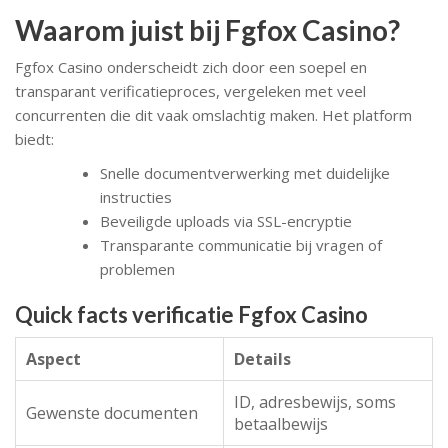
Waarom juist bij Fgfox Casino?
Fgfox Casino onderscheidt zich door een soepel en
transparant verificatieproces, vergeleken met veel
concurrenten die dit vaak omslachtig maken. Het platform
biedt:
Snelle documentverwerking met duidelijke
instructies
Beveiligde uploads via SSL-encryptie
Transparante communicatie bij vragen of
problemen
Quick facts verificatie Fgfox Casino
Aspect
Details
ID, adresbewijs, soms
Gewenste documenten
betaalbewijs