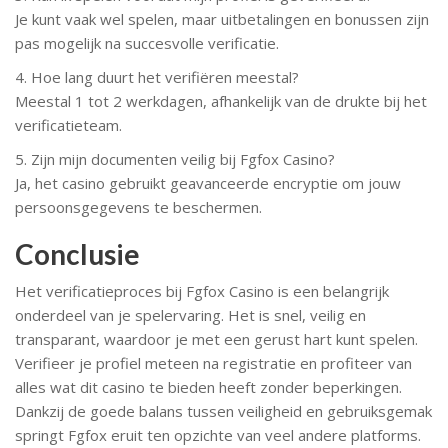
Je kunt vaak wel spelen, maar uitbetalingen en bonussen zijn
pas mogelijk na succesvolle verificatie.
4. Hoe lang duurt het verifiëren meestal?
Meestal 1 tot 2 werkdagen, afhankelijk van de drukte bij het
verificatieteam.
5. Zijn mijn documenten veilig bij Fgfox Casino?
Ja, het casino gebruikt geavanceerde encryptie om jouw
persoonsgegevens te beschermen.
Conclusie
Het verificatieproces bij Fgfox Casino is een belangrijk
onderdeel van je spelervaring. Het is snel, veilig en
transparant, waardoor je met een gerust hart kunt spelen.
Verifieer je profiel meteen na registratie en profiteer van
alles wat dit casino te bieden heeft zonder beperkingen.
Dankzij de goede balans tussen veiligheid en gebruiksgemak
springt Fgfox eruit ten opzichte van veel andere platforms.