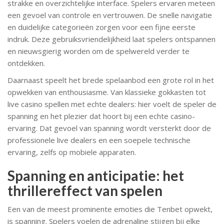
strakke en overzichtelijke interface. Spelers ervaren meteen
een gevoel van controle en vertrouwen. De snelle navigatie
en duidelijke categorieën zorgen voor een fijne eerste
indruk. Deze gebruiksvriendelijkheid laat spelers ontspannen
en nieuwsgierig worden om de spelwereld verder te
ontdekken.
Daarnaast speelt het brede spelaanbod een grote rol in het
opwekken van enthousiasme. Van klassieke gokkasten tot
live casino spellen met echte dealers: hier voelt de speler de
spanning en het plezier dat hoort bij een echte casino-
ervaring. Dat gevoel van spanning wordt versterkt door de
professionele live dealers en een soepele technische
ervaring, zelfs op mobiele apparaten.
Spanning en anticipatie: het
thrillereffect van spelen
Een van de meest prominente emoties die Tenbet opwekt,
is spanning. Spelers voelen de adrenaline stijgen bij elke