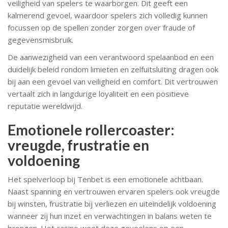
veiligheid van spelers te waarborgen. Dit geeft een
kalmerend gevoel, waardoor spelers zich volledig kunnen
focussen op de spellen zonder zorgen over fraude of
gegevensmisbruik.
De aanwezigheid van een verantwoord spelaanbod en een
duidelijk beleid rondom limieten en zelfuitsluiting dragen ook
bij aan een gevoel van veiligheid en comfort. Dit vertrouwen
vertaalt zich in langdurige loyaliteit en een positieve
reputatie wereldwijd.
Emotionele rollercoaster:
vreugde, frustratie en
voldoening
Het spelverloop bij Tenbet is een emotionele achtbaan.
Naast spanning en vertrouwen ervaren spelers ook vreugde
bij winsten, frustratie bij verliezen en uiteindelijk voldoening
wanneer zij hun inzet en verwachtingen in balans weten te