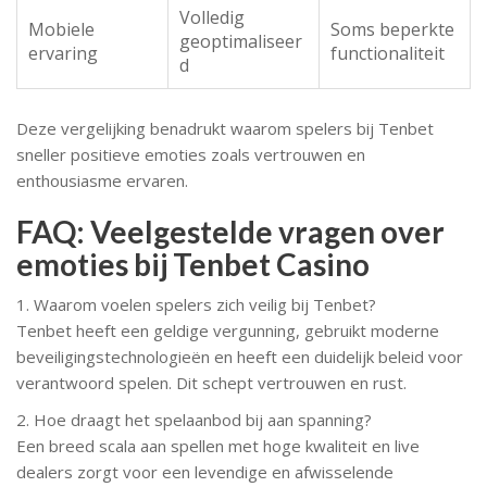
Volledig
Mobiele
Soms beperkte
geoptimaliseer
ervaring
functionaliteit
d
Deze vergelijking benadrukt waarom spelers bij Tenbet
sneller positieve emoties zoals vertrouwen en
enthousiasme ervaren.
FAQ: Veelgestelde vragen over
emoties bij Tenbet Casino
1. Waarom voelen spelers zich veilig bij Tenbet?
Tenbet heeft een geldige vergunning, gebruikt moderne
beveiligingstechnologieën en heeft een duidelijk beleid voor
verantwoord spelen. Dit schept vertrouwen en rust.
2. Hoe draagt het spelaanbod bij aan spanning?
Een breed scala aan spellen met hoge kwaliteit en live
dealers zorgt voor een levendige en afwisselende