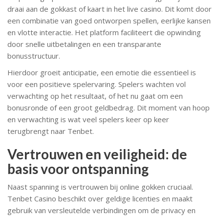
draai aan de gokkast of kaart in het live casino. Dit komt door
een combinatie van goed ontworpen spellen, eerlijke kansen
en vlotte interactie. Het platform faciliteert die opwinding
door snelle uitbetalingen en een transparante
bonusstructuur.
Hierdoor groeit anticipatie, een emotie die essentieel is
voor een positieve spelervaring. Spelers wachten vol
verwachting op het resultaat, of het nu gaat om een
bonusronde of een groot geldbedrag. Dit moment van hoop
en verwachting is wat veel spelers keer op keer
terugbrengt naar Tenbet.
Vertrouwen en veiligheid: de
basis voor ontspanning
Naast spanning is vertrouwen bij online gokken cruciaal.
Tenbet Casino beschikt over geldige licenties en maakt
gebruik van versleutelde verbindingen om de privacy en