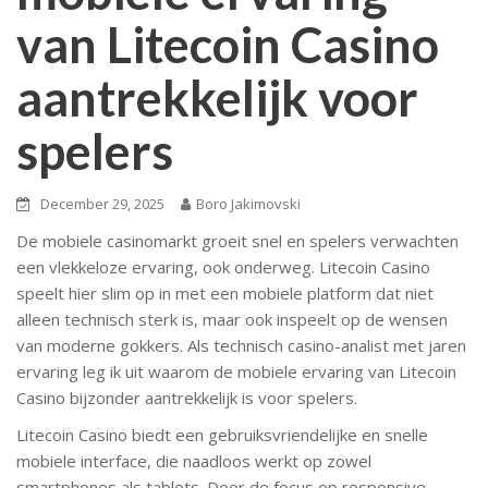
van Litecoin Casino
aantrekkelijk voor
spelers
December 29, 2025
Boro Jakimovski
De mobiele casinomarkt groeit snel en spelers verwachten
een vlekkeloze ervaring, ook onderweg. Litecoin Casino
speelt hier slim op in met een mobiele platform dat niet
alleen technisch sterk is, maar ook inspeelt op de wensen
van moderne gokkers. Als technisch casino-analist met jaren
ervaring leg ik uit waarom de mobiele ervaring van Litecoin
Casino bijzonder aantrekkelijk is voor spelers.
Litecoin Casino biedt een gebruiksvriendelijke en snelle
mobiele interface, die naadloos werkt op zowel
smartphones als tablets. Door de focus op responsive