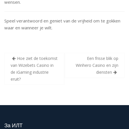
wensen.
Speel verantwoord en geniet van de vrijheid om te gokken
waar en wanneer je wilt.
Hoe ziet de toekomst
Een frisse blik op
P
van Wizebets Casino in
Winhero Casino en zijn
o
de iGaming industrie
diensten
s
eruit?
t
n
a
v
i
За ИЛТ