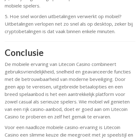
mobiele spelers.
5. Hoe snel worden uitbetalingen verwerkt op mobiel?
Uitbetalingen verlopen net zo snel als op desktop, zeker bij
cryptobetalingen is dat vaak binnen enkele minuten.
Conclusie
De mobiele ervaring van Litecoin Casino combineert
gebruiksvriendelijkheid, snelheid en geavanceerde functies
met de betrouwbaarheid van moderne beveiliging. Door
geen app te vereisen, uitgebreide betaalopties en een
breed spelaanbod is het een aantrekkelijk platform voor
zowel casual als serieuze spelers. Wie mobiel wil genieten
van een rijk casino-aanbod, doet er goed aan om Litecoin
Casino te proberen en zelf het gemak te ervaren.
Voor een naadloze mobiele casino-ervaring is Litecoin
Casino een slimme keuze die meegroeit met je speelstijl en