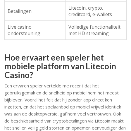
Litecoin, crypto,
Betalingen
creditcard, e-wallets
Live casino
Volledige functionaliteit
ondersteuning
met HD streaming
Hoe ervaart een speler het
mobiele platform van Litecoin
Casino?
Een ervaren speler vertelde me recent dat het
gebruiksgemak en de snelheid op mobiel hem het meest
bijbleven. Vooral het feit dat hij zonder app direct kon
inzetten, en dat het spelaanbod op mobiel vrijwel identiek
was aan de desktopversie, gaf hem veel vertrouwen. Ook
de beschikbaarheid van cryptobetalingen via Litecoin maakt
het snel en veilig geld storten en opnemen eenvoudiger dan