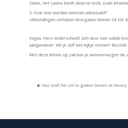
Zeker, het casino biedt diverse tools zoals limiet
5. Hoe snel worden winsten uitbetaald?
Uitbetalingen verlopen doorgaans binnen 24 tot 4
Vegas Hero onderscheidt zich door een solide licen
aangenamer. Wil je zelf een kijkje nemen? Bezoek
Met deze kennis op zak kun je weloverwogen de vo
Hoe voelt het om te gokken binnen de Revery 
P
o
s
t
n