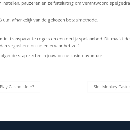
en instellen, pauzeren en zelfuitsluiting om verantwoord spelgedra
8 uur, afhankelijk van de gekozen betaalmethode.
tie, transparante regels en een eerlijk spelaanbod. Dit maakt de 
 dan
vegashero online
en ervaar het zelf.
lgende stap zetten in jouw online casino-avontuur.
Play Casino sfeer?
Slot Monkey Casino