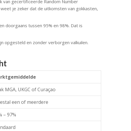
uik van gecertificeerde Random Number
weet je zeker dat de uitkomsten van gokkasten,
ggen doorgaans tussen 95% en 98%. Dat is
ijn opgesteld en zonder verborgen valkuilen.
ht
rktgemiddelde
ak MGA, UKGC of Curaçao
estal een of meerdere
% – 97%
andaard