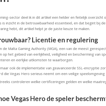
ing-sector deel ik in dit artikel een helder en feitelijk overzicht
s is inzicht in de betrouwbaarheid essentieel, en dat begint bij d
aring hebt, dit artikel helpt je de juiste keuze te maken.
ouwbaar? Licentie en regulering
an de Malta Gaming Authority (MGA), een van de meest gerespect
n op het gebied van eerlijkheid, veiligheid en bescherming van sp
teren en eerlijke uitkomsten te waarborgen.
 maar ook de implementatie van geavanceerde SSL-encryptie zorg
daard die Vegas Hero serieus neemt om een veilige speelomgeving 
streeks controleren welke certificeringen gelden en welke maat
 hoe Vegas Hero de speler bescherm