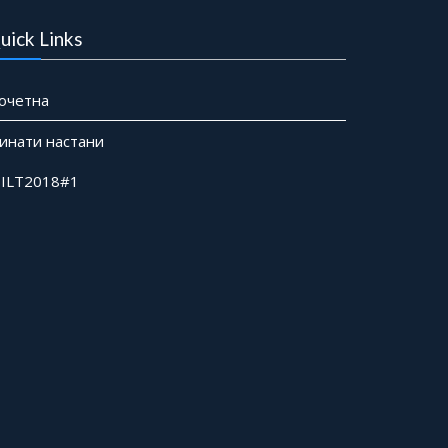
uick Links
очетна
инати настани
ILT2018#1