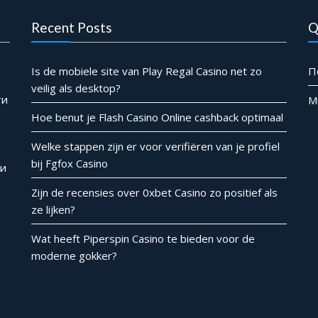
Recent Posts
Q
Is de mobiele site van Play Regal Casino net zo
П
veilig als desktop?
ти
М
Hoe benut je Flash Casino Online cashback optimaal
Welke stappen zijn er voor verifiëren van je profiel
bij Fgfox Casino
ци
Zijn de recensies over 0xbet Casino zo positief als
ze lijken?
Wat heeft Piperspin Casino te bieden voor de
moderne gokker?