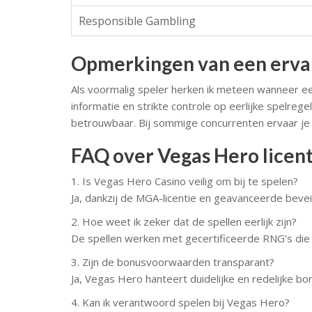
Responsible Gambling
Opmerkingen van een ervare
Als voormalig speler herken ik meteen wanneer ee
informatie en strikte controle op eerlijke spelreg
betrouwbaar. Bij sommige concurrenten ervaar je 
FAQ over Vegas Hero licent
1. Is Vegas Hero Casino veilig om bij te spelen?
Ja, dankzij de MGA-licentie en geavanceerde beve
2. Hoe weet ik zeker dat de spellen eerlijk zijn?
De spellen werken met gecertificeerde RNG’s die 
3. Zijn de bonusvoorwaarden transparant?
Ja, Vegas Hero hanteert duidelijke en redelijke b
4. Kan ik verantwoord spelen bij Vegas Hero?