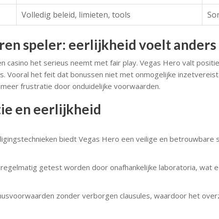
Volledig beleid, limieten, tools
So
n speler: eerlijkheid voelt anders
n casino het serieus neemt met fair play. Vegas Hero valt positi
els. Vooral het feit dat bonussen niet met onmogelijke inzetverei
meer frustratie door onduidelijke voorwaarden.
ie en eerlijkheid
iligingstechnieken biedt Vegas Hero een veilige en betrouwbare
regelmatig getest worden door onafhankelijke laboratoria, wat e
onusvoorwaarden zonder verborgen clausules, waardoor het overzich