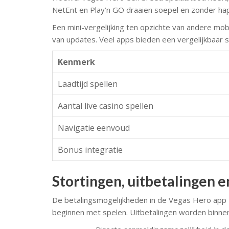
NetEnt en Play’n GO draaien soepel en zonder hape
Een mini-vergelijking ten opzichte van andere mobi
van updates. Veel apps bieden een vergelijkbaar s
Kenmerk
Laadtijd spellen
Aantal live casino spellen
Navigatie eenvoud
Bonus integratie
Stortingen, uitbetalingen e
De betalingsmogelijkheden in de Vegas Hero app zij
beginnen met spelen. Uitbetalingen worden binnen 