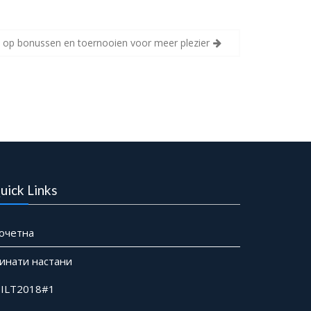
t op bonussen en toernooien voor meer plezier
uick Links
очетна
инати настани
ILT2018#1