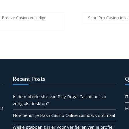
 Breeze Casino volledige
Scori Pro Casino inze
Recent Posts
Q
Is de mobiele site van Play Regal Casino net zo
П
veilig als desktop?
ти
М
Hoe benut je Flash Casino Online cashback optimaal
Welke stappen zijn er voor verifiëren van je profiel