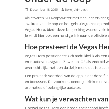
December 18, 2025
Boro Jakimovski
Als ervaren SEO-copywriter met tien jaar ervaring
kwaliteit van de app en het gebruiksgemak op mob
Vegas Hero, biedt deze bespreking waardevolle in
Je vindt hier ook een handige link naar de officiële 
Hoe presteert de Vegas He
Vegas Hero positioneert zich nadrukkelijk als een
en intuïtieve navigatie. Zowel op iOS als Androi
overzichtelijk, met een duidelijk menu dat toelaat s
Een praktisch voordeel van de app is dat deze fu
en bonussen. Dit voorkomt onnodige klikken en ver
promoties of belangrijke updates.
Wat kun je verwachten van
Hoewel Vegas Hero een breed spelaanbod heeft, is 