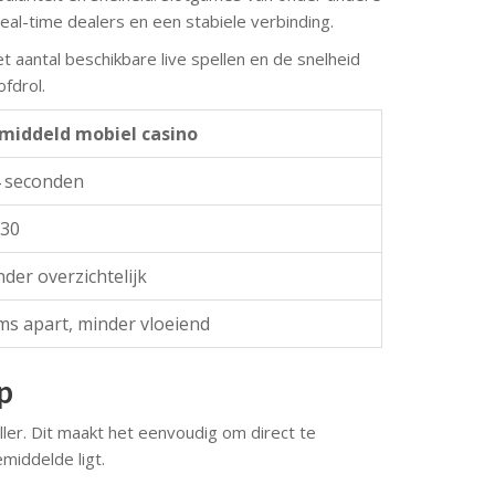
eal-time dealers en een stabiele verbinding.
t aantal beschikbare live spellen en de snelheid
fdrol.
middeld mobiel casino
4 seconden
-30
der overzichtelijk
s apart, minder vloeiend
p
ller. Dit maakt het eenvoudig om direct te
middelde ligt.