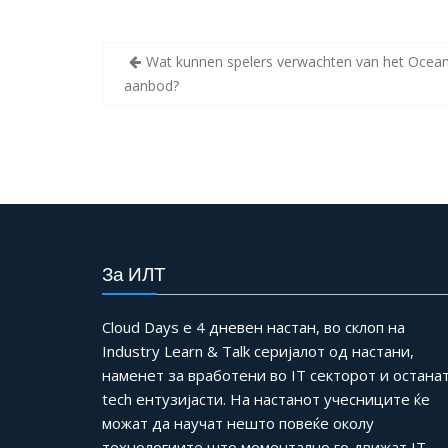
Wat kunnen spelers verwachten van het Ocean
P
aanbod?
o
s
t
n
a
v
За ИЛТ
i
g
Cloud Days е 4 дневен настан, во склоп на
a
Industry Learn & Talk серијалот од настани,
t
наменет за вработени во IT секторот и остана
tech ентузијасти. На настанот учесниците ќе
i
можат да научат нешто повеќе околу
o
технологиите што моментално го движат IT