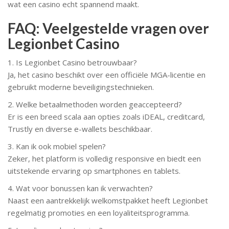
wat een casino echt spannend maakt.
FAQ: Veelgestelde vragen over
Legionbet Casino
1. Is Legionbet Casino betrouwbaar?
Ja, het casino beschikt over een officiële MGA-licentie en
gebruikt moderne beveiligingstechnieken.
2. Welke betaalmethoden worden geaccepteerd?
Er is een breed scala aan opties zoals iDEAL, creditcard,
Trustly en diverse e-wallets beschikbaar.
3. Kan ik ook mobiel spelen?
Zeker, het platform is volledig responsive en biedt een
uitstekende ervaring op smartphones en tablets.
4. Wat voor bonussen kan ik verwachten?
Naast een aantrekkelijk welkomstpakket heeft Legionbet
regelmatig promoties en een loyaliteitsprogramma.