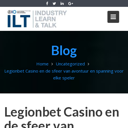
S
k
i
p
t
o
c
Blog
o
n
Home
Uncategorized
t
Legionbet Casino en de sfeer van avontuur en spanning voor
e
elke speler
n
t
Legionbet Casino en
de sfeer van