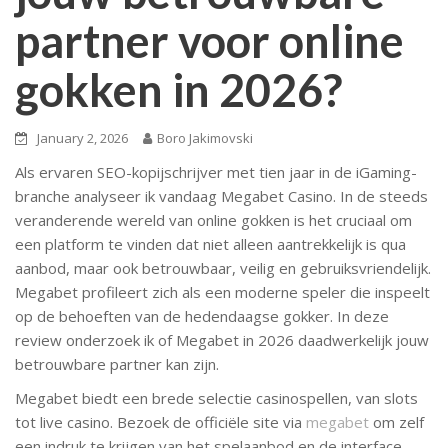
partner voor online
gokken in 2026?
January 2, 2026
Boro Jakimovski
Als ervaren SEO-kopijschrijver met tien jaar in de iGaming-
branche analyseer ik vandaag Megabet Casino. In de steeds
veranderende wereld van online gokken is het cruciaal om
een platform te vinden dat niet alleen aantrekkelijk is qua
aanbod, maar ook betrouwbaar, veilig en gebruiksvriendelijk.
Megabet profileert zich als een moderne speler die inspeelt
op de behoeften van de hedendaagse gokker. In deze
review onderzoek ik of Megabet in 2026 daadwerkelijk jouw
betrouwbare partner kan zijn.
Megabet biedt een brede selectie casinospellen, van slots
tot live casino. Bezoek de officiële site via
megabet
om zelf
een indruk te krijgen van het spelaanbod en de interface.