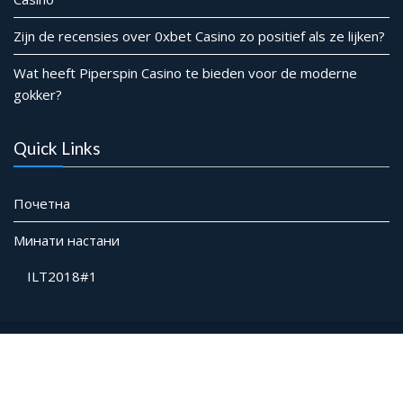
Zijn de recensies over 0xbet Casino zo positief als ze lijken?
Wat heeft Piperspin Casino te bieden voor de moderne
gokker?
Quick Links
Почетна
Минати настани
ILT2018#1
© All right reserved
Event Star by
Acme Themes
About Us