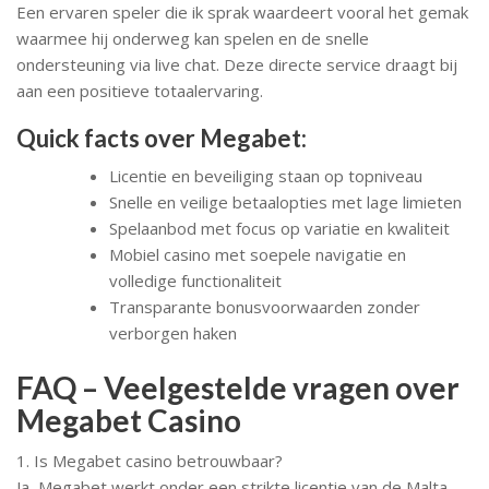
Een ervaren speler die ik sprak waardeert vooral het gemak
waarmee hij onderweg kan spelen en de snelle
ondersteuning via live chat. Deze directe service draagt bij
aan een positieve totaalervaring.
Quick facts over Megabet:
Licentie en beveiliging staan op topniveau
Snelle en veilige betaalopties met lage limieten
Spelaanbod met focus op variatie en kwaliteit
Mobiel casino met soepele navigatie en
volledige functionaliteit
Transparante bonusvoorwaarden zonder
verborgen haken
FAQ – Veelgestelde vragen over
Megabet Casino
1. Is Megabet casino betrouwbaar?
Ja, Megabet werkt onder een strikte licentie van de Malta