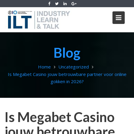
S
k
i
p
t
o
c
Blog
o
n
Home
Uncategorized
t
Is Megabet Casino jouw betrouwbare partner voor online
e
gokken in 2026?
n
t
Is Megabet Casino
jouw betrouwbare