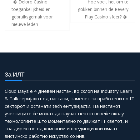
Deloro Casino
Hoe voelt het om te
P
toegankelijkheid en
gokken binnen de Revery
o
gebruiksgemak voor
Play Casino sfeer?
s
nieuwe leden
t
n
a
v
i
За ИЛТ
g
a
Cloud Days е 4 дневен настан, во склоп на Industry Learn
t
& Talk серијалот од настани, наменет за вработени во IT
секторот и останати tech ентузијасти. На настанот
i
учесниците ќе можат да научат нешто повеќе околу
o
технологиите што моментално го движат IT светот, и
n
тоа директно од компании и поединци кои имаат
вистинско работно искуство со нив.