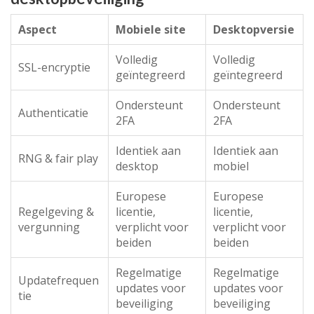
Aspect
Mobiele site
Desktopversie
Volledig
Volledig
SSL-encryptie
geïntegreerd
geïntegreerd
Ondersteunt
Ondersteunt
Authenticatie
2FA
2FA
Identiek aan
Identiek aan
RNG & fair play
desktop
mobiel
Europese
Europese
Regelgeving &
licentie,
licentie,
vergunning
verplicht voor
verplicht voor
beiden
beiden
Regelmatige
Regelmatige
Updatefrequen
updates voor
updates voor
tie
beveiliging
beveiliging