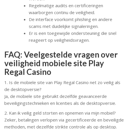
Regelmatige audits en certificeringen
waarborgen continu de veiligheid.
De interface voorkomt phishing en andere
scams met duidelijke signaleringen.
Er is een toegewijde ondersteuning die snel
reageert op veiligheidsvragen.
FAQ: Veelgestelde vragen over
veiligheid mobiele site Play
Regal Casino
1. Is de mobiele site van Play Regal Casino net zo veilig als
de desktopversie?
Ja, de mobiele site gebruikt dezelfde geavanceerde
beveiligingstechnieken en licenties als de desktopversie.
2. Kan ik veilig geld storten en opnemen via mijn mobiel?
Zeker, betalingen verlopen via gecertificeerde en beveiligde
methoden, met dezelfde strikte controle als op desktop.