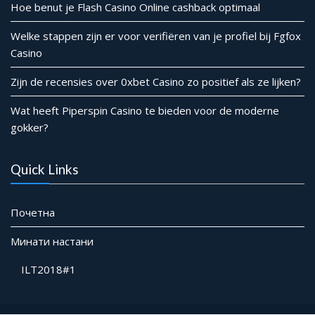
Hoe benut je Flash Casino Online cashback optimaal
Welke stappen zijn er voor verifiëren van je profiel bij Fgfox
Casino
Zijn de recensies over 0xbet Casino zo positief als ze lijken?
Wat heeft Piperspin Casino te bieden voor de moderne
gokker?
Quick Links
Почетна
Минати настани
ILT2018#1