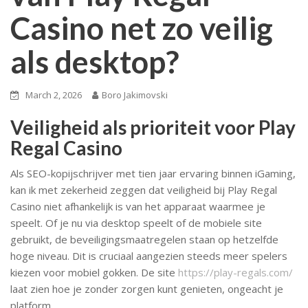
Casino net zo veilig
als desktop?
March 2, 2026
Boro Jakimovski
Veiligheid als prioriteit voor Play
Regal Casino
Als SEO-kopijschrijver met tien jaar ervaring binnen iGaming,
kan ik met zekerheid zeggen dat veiligheid bij Play Regal
Casino niet afhankelijk is van het apparaat waarmee je
speelt. Of je nu via desktop speelt of de mobiele site
gebruikt, de beveiligingsmaatregelen staan op hetzelfde
hoge niveau. Dit is cruciaal aangezien steeds meer spelers
kiezen voor mobiel gokken. De site
https://play-regals.com/
laat zien hoe je zonder zorgen kunt genieten, ongeacht je
platform.