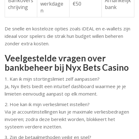
Bankovers
Afhankelijk
werkdage
€50
chrijving
bank
n
De snelle en kosteloze opties zoals iDEAL en e-wallets zijn
ideaal voor spelers die strak hun budget willen beheren
zonder extra kosten.
Veelgestelde vragen over
bankbeheer bij Nyx Bets Casino
1. Kan ik mijn stortingslimiet zelf aanpassen?
Ja, Nyx Bets biedt een intuïtief dashboard waarmee je je
limieten eenvoudig aanpast op elk moment.
2. Hoe kan ik mijn verlieslimiet instellen?
Via je accountinstellingen kun je maximale verliesbedragen
invoeren; zodra deze bereikt worden, blokkeert het
systeem verdere inzetten.
3. Zijn de betaalmethoden veilig en snel?