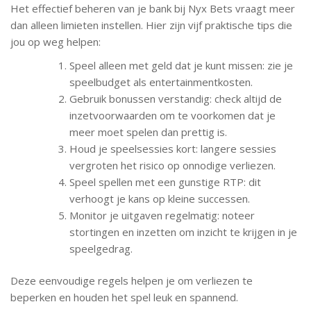
Het effectief beheren van je bank bij Nyx Bets vraagt meer
dan alleen limieten instellen. Hier zijn vijf praktische tips die
jou op weg helpen:
Speel alleen met geld dat je kunt missen: zie je
speelbudget als entertainmentkosten.
Gebruik bonussen verstandig: check altijd de
inzetvoorwaarden om te voorkomen dat je
meer moet spelen dan prettig is.
Houd je speelsessies kort: langere sessies
vergroten het risico op onnodige verliezen.
Speel spellen met een gunstige RTP: dit
verhoogt je kans op kleine successen.
Monitor je uitgaven regelmatig: noteer
stortingen en inzetten om inzicht te krijgen in je
speelgedrag.
Deze eenvoudige regels helpen je om verliezen te
beperken en houden het spel leuk en spannend.