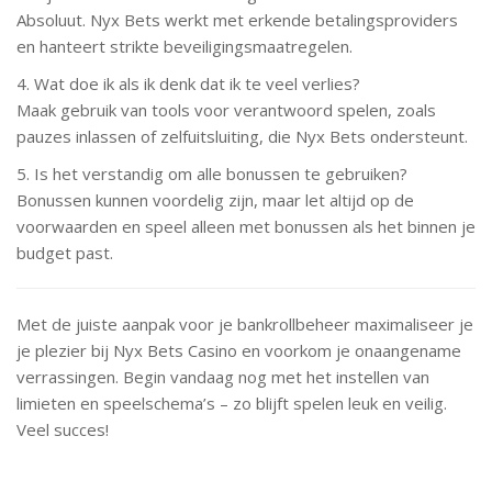
Absoluut. Nyx Bets werkt met erkende betalingsproviders
en hanteert strikte beveiligingsmaatregelen.
4. Wat doe ik als ik denk dat ik te veel verlies?
Maak gebruik van tools voor verantwoord spelen, zoals
pauzes inlassen of zelfuitsluiting, die Nyx Bets ondersteunt.
5. Is het verstandig om alle bonussen te gebruiken?
Bonussen kunnen voordelig zijn, maar let altijd op de
voorwaarden en speel alleen met bonussen als het binnen je
budget past.
Met de juiste aanpak voor je bankrollbeheer maximaliseer je
je plezier bij Nyx Bets Casino en voorkom je onaangename
verrassingen. Begin vandaag nog met het instellen van
limieten en speelschema’s – zo blijft spelen leuk en veilig.
Veel succes!