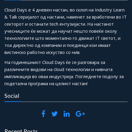
a
t
Cloud Days е 4 дневен настан, во склоп на Industry Learn
& Talk серијалот од настани, наменет за вработени во IT
i
секторот и останати tech ентузијасти. На настанот
o
учесниците ќе можат да научат нешто повеќе околу
n
технологиите што моментално го движат IT светот, и
тоа директно од компании и поединци кои имаат
вистинско работно искуство со нив.
На годинешниот Cloud Days ќе се разговара за
различните видови на cloud технологии и нивната
импликација во оваа индустрија. Погледнете подолу за
подетална програма на целиот настан!
Social
Recent Posts