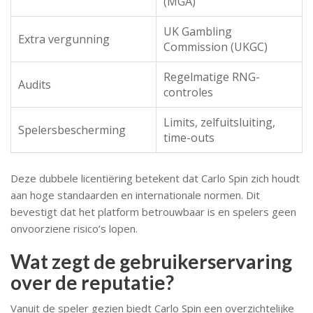
(MGA)
UK Gambling
Extra vergunning
Commission (UKGC)
Regelmatige RNG-
Audits
controles
Limits, zelfuitsluiting,
Spelersbescherming
time-outs
Deze dubbele licentiëring betekent dat Carlo Spin zich houdt
aan hoge standaarden en internationale normen. Dit
bevestigt dat het platform betrouwbaar is en spelers geen
onvoorziene risico’s lopen.
Wat zegt de gebruikerservaring
over de reputatie?
Vanuit de speler gezien biedt Carlo Spin een overzichtelijke