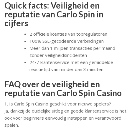
Quick facts: Veiligheid en
reputatie van Carlo Spin in
cijfers
2 officiële licenties van topregulatoren
100% SSL-gecodeerde verbindingen
Meer dan 1 miljoen transacties per maand
zonder veiligheidsincidenten
24/7 klantenservice met een gemiddelde
reactietijd van minder dan 3 minuten
FAQ over de veiligheid en
reputatie van Carlo Spin Casino
1. Is Carlo Spin Casino geschikt voor nieuwe spelers?
Ja, dankzij de duidelijke uitleg en goede klantenservice is het
ook voor beginners eenvoudig instappen en verantwoord
spelen.