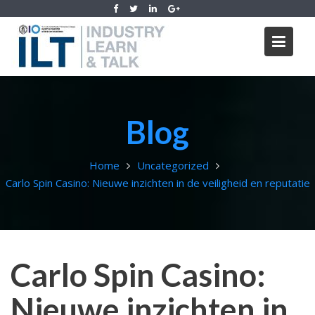
S
k
i
p
t
o
c
Blog
o
n
t
Home
Uncategorized
e
Carlo Spin Casino: Nieuwe inzichten in de veiligheid en reputatie
n
t
Carlo Spin Casino:
Nieuwe inzichten in