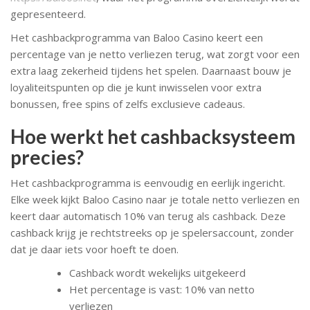
gepresenteerd.
Het cashbackprogramma van Baloo Casino keert een
percentage van je netto verliezen terug, wat zorgt voor een
extra laag zekerheid tijdens het spelen. Daarnaast bouw je
loyaliteitspunten op die je kunt inwisselen voor extra
bonussen, free spins of zelfs exclusieve cadeaus.
Hoe werkt het cashbacksysteem
precies?
Het cashbackprogramma is eenvoudig en eerlijk ingericht.
Elke week kijkt Baloo Casino naar je totale netto verliezen en
keert daar automatisch 10% van terug als cashback. Deze
cashback krijg je rechtstreeks op je spelersaccount, zonder
dat je daar iets voor hoeft te doen.
Cashback wordt wekelijks uitgekeerd
Het percentage is vast: 10% van netto
verliezen