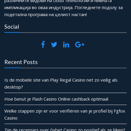
различните видови на cloud технологии и нивната
импликација во оваа индустрија. Погледнете подолу за
подетална програма на целиот настан!
Social
Recent Posts
Is de mobiele site van Play Regal Casino net zo veilig als
desktop?
Hoe benut je Flash Casino Online cashback optimaal
Welke stappen zijn er voor verifiëren van je profiel bij Fgfox
Casino
Zijn de recensies over 0xbet Casino zo positief als ze lijken?