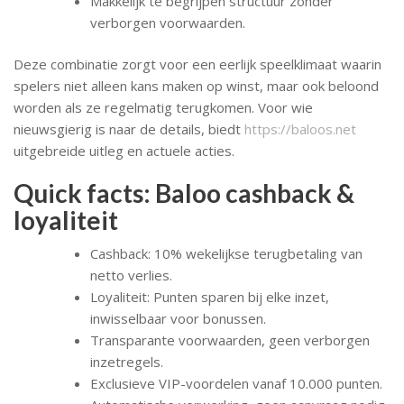
Makkelijk te begrijpen structuur zonder
verborgen voorwaarden.
Deze combinatie zorgt voor een eerlijk speelklimaat waarin
spelers niet alleen kans maken op winst, maar ook beloond
worden als ze regelmatig terugkomen. Voor wie
nieuwsgierig is naar de details, biedt
https://baloos.net
uitgebreide uitleg en actuele acties.
Quick facts: Baloo cashback &
loyaliteit
Cashback: 10% wekelijkse terugbetaling van
netto verlies.
Loyaliteit: Punten sparen bij elke inzet,
inwisselbaar voor bonussen.
Transparante voorwaarden, geen verborgen
inzetregels.
Exclusieve VIP-voordelen vanaf 10.000 punten.