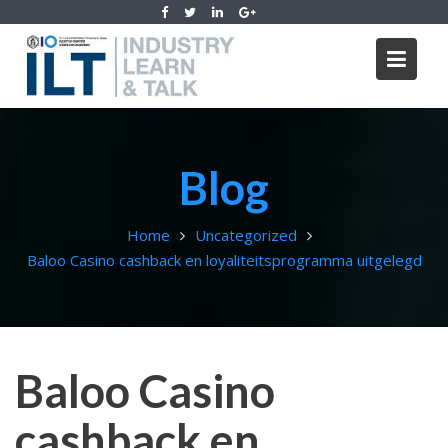
S
k
i
p
t
o
c
Blog
o
n
t
Home
Uncategorized
e
Baloo Casino cashback en loyaliteitsprogramma uitgelegd
n
t
Baloo Casino
cashback en