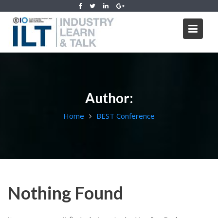
S
k
i
p
t
o
c
o
Author:
n
t
Home
BEST Conference
e
n
t
Nothing Found