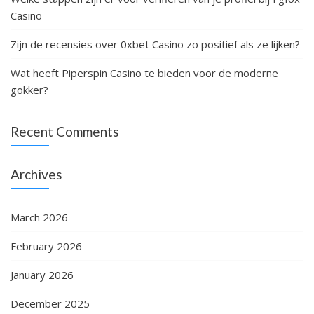
Casino
Zijn de recensies over 0xbet Casino zo positief als ze lijken?
Wat heeft Piperspin Casino te bieden voor de moderne
gokker?
Recent Comments
Archives
March 2026
February 2026
January 2026
December 2025