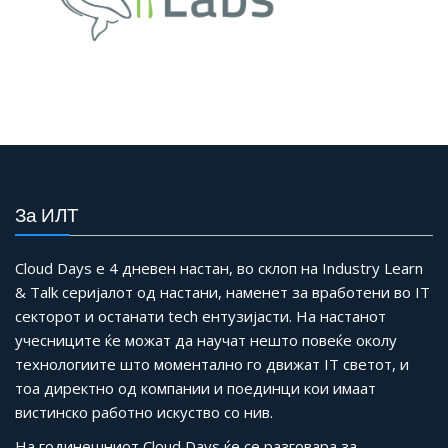
За ИЛТ
Cloud Days е 4 дневен настан, во склоп на Industry Learn
& Talk серијалот од настани, наменет за вработени во IT
секторот и останати tech ентузијасти. На настанот
учесниците ќе можат да научат нешто повеќе околу
технологиите што моментално го движат IT светот, и
тоа директно од компании и поединци кои имаат
вистинско работно искуство со нив.
На годинешниот Cloud Days ќе се разговара за